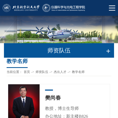
师资队伍
教学名师
当前位置：
首页
->
师资队伍
->
杰出人才
->
教学名师
樊尚春
教授，博士生导师
办公地址：新主楼B826