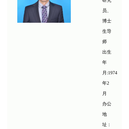
研究
员、
博士
生导
师
出生
年
月:1974
年2
月
办公
地
址：