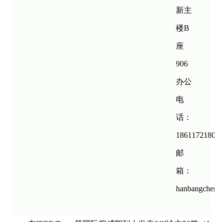
新主
楼B
座
906
办公
电
话：
18611721805
邮
箱：
hanbangcheng