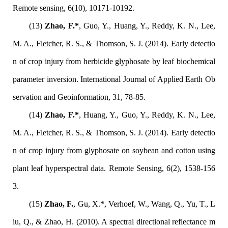
Remote sensing, 6(10), 10171-10192.
(13)
Zhao, F.*
, Guo, Y., Huang, Y., Reddy, K. N., Lee,
M. A., Fletcher, R. S., & Thomson, S. J. (2014). Early detectio
n of crop injury from herbicide glyphosate by leaf biochemical
parameter inversion. International Journal of Applied Earth Ob
servation and Geoinformation, 31, 78-85.
(14)
Zhao, F.*
, Huang, Y., Guo, Y., Reddy, K. N., Lee,
M. A., Fletcher, R. S., & Thomson, S. J. (2014). Early detectio
n of crop injury from glyphosate on soybean and cotton using
plant leaf hyperspectral data. Remote Sensing, 6(2), 1538-156
3.
(15)
Zhao, F.
, Gu, X.*, Verhoef, W., Wang, Q., Yu, T., L
iu, Q., & Zhao, H. (2010). A spectral directional reflectance m