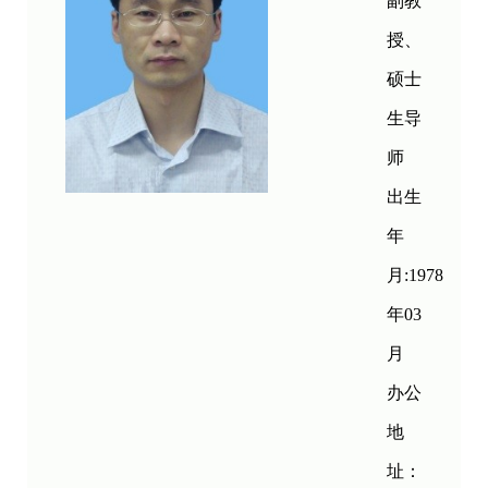
副教
授、
硕士
生导
师
出生
年
月:1978
年03
月
办公
地
址：