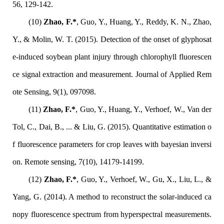
56, 129-142.
(10)
Zhao, F.*
, Guo, Y., Huang, Y., Reddy, K. N., Zhao,
Y., & Molin, W. T. (2015). Detection of the onset of glyphosat
e-induced soybean plant injury through chlorophyll fluorescen
ce signal extraction and measurement. Journal of Applied Rem
ote Sensing, 9(1), 097098.
(11)
Zhao, F.*
, Guo, Y., Huang, Y., Verhoef, W., Van der
Tol, C., Dai, B., ... & Liu, G. (2015). Quantitative estimation o
f fluorescence parameters for crop leaves with bayesian inversi
on. Remote sensing, 7(10), 14179-14199.
(12)
Zhao, F.*
, Guo, Y., Verhoef, W., Gu, X., Liu, L., &
Yang, G. (2014). A method to reconstruct the solar-induced ca
nopy fluorescence spectrum from hyperspectral measurements.