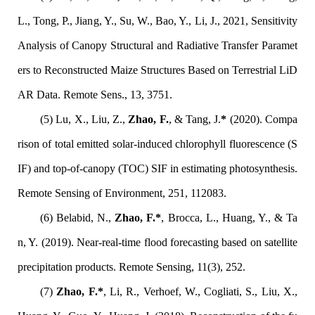
L., Tong, P., Jiang, Y., Su, W., Bao, Y., Li, J., 2021, Sensitivity
Analysis of Canopy Structural and Radiative Transfer Paramet
ers to Reconstructed Maize Structures Based on Terrestrial LiD
AR Data. Remote Sens., 13, 3751.
(5)
Lu, X., Liu, Z.,
Zhao, F.
, & Tang, J.
*
(2020). Compa
rison of total emitted solar-induced chlorophyll fluorescence (S
IF) and top-of-canopy (TOC) SIF in estimating photosynthesis.
Remote Sensing of Environment, 251, 112083.
(6)
Belabid, N.,
Zhao, F.*
, Brocca, L., Huang, Y., & Ta
n, Y. (2019). Near-real-time flood forecasting based on satellite
precipitation products. Remote Sensing, 11(3), 252.
(7)
Zhao, F.*
, Li, R., Verhoef, W., Cogliati, S., Liu, X.,