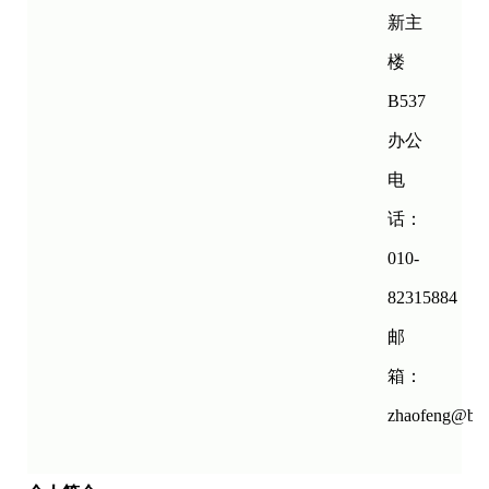
新主
楼
B537
办公
电
话：
010-
82315884
邮
箱：
zhaofeng@bua