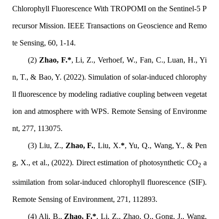
Chlorophyll Fluorescence With TROPOMI on the Sentinel-5 P
recursor Mission. IEEE Transactions on Geoscience and Remo
te Sensing, 60, 1-14.
(2)
Zhao, F.*
, Li, Z., Verhoef, W., Fan, C., Luan, H., Yi
n, T., & Bao, Y. (2022). Simulation of solar-induced chlorophy
ll fluorescence by modeling radiative coupling between vegetat
ion and atmosphere with WPS. Remote Sensing of Environme
nt, 277, 113075.
(3)
Liu, Z.,
Zhao, F.
, Liu, X.
*
, Yu, Q., Wang, Y., & Pen
g, X., et al., (2022). Direct estimation of photosynthetic CO
a
2
ssimilation from solar-induced chlorophyll fluorescence (SIF).
Remote Sensing of Environment, 271, 112893.
(4)
Ali, B.,
Zhao, F.*
, Li, Z., Zhao, Q., Gong, J., Wang,