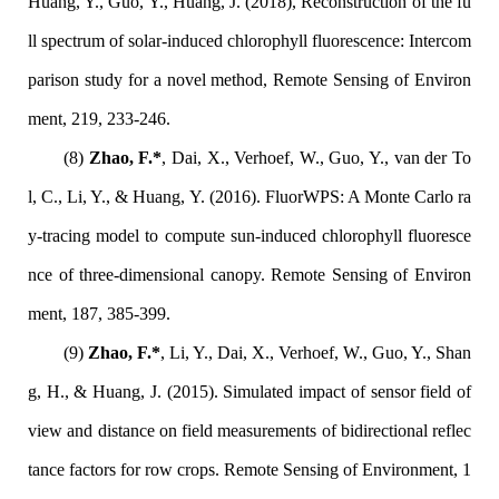
Huang, Y., Guo, Y., Huang, J. (2018), Reconstruction of the fu
ll spectrum of solar-induced chlorophyll fluorescence: Intercom
parison study for a novel method, Remote Sensing of Environ
ment, 219, 233-246.
(8)
Zhao, F.*
, Dai, X., Verhoef, W., Guo, Y., van der To
l, C., Li, Y., & Huang, Y. (2016). FluorWPS: A Monte Carlo ra
y-tracing model to compute sun-induced chlorophyll fluoresce
nce of three-dimensional canopy. Remote Sensing of Environ
ment, 187, 385-399.
(9)
Zhao, F.*
, Li, Y., Dai, X., Verhoef, W., Guo, Y., Shan
g, H., & Huang, J. (2015). Simulated impact of sensor field of
view and distance on field measurements of bidirectional reflec
tance factors for row crops. Remote Sensing of Environment, 1