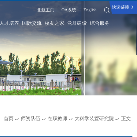
快速链接
北航主页
OA系统
English
人才培养
国际交流
校友之家
党群建设
综合服务
：
首页
师资队伍
在职教师
大科学装置研究院
正文
->
->
->
->