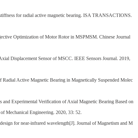
c stiffness for radial active magnetic bearing. ISA TRANSACTIONS.
-objective Optimization of Motor Rotor in MSPMSM. Chinese Journal
Axial Displacement Sensor of MSCC. IEEE Sensors Journal. 2019,
f Radial Active Magnetic Bearing in Magnetically Suspended Molec
s and Experimental Verification of Axial Magnetic Bearing Based on
 of Mechanical Engineering. 2020, 33: 52.
e design for near-infrared wavelength[J]. Journal of Magnetism and M