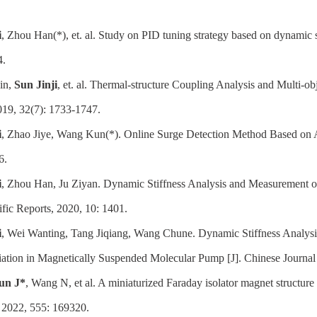
i
, Zhou Han(*),
et
. al. Study on PID tuning strategy based on dynami
4.
in,
Sun Jinji
, et. al. Thermal-structure Coupling Analysis and Multi
019, 32(7): 1733-1747.
i
, Zhao Jiye, Wang Kun(*). Online Surge Detection Method Based on 
6.
i
, Zhou Han, Ju Ziyan. Dynamic Stiffness Analysis and Measurement o
ific Reports, 2020, 10: 1401.
i
, Wei Wanting, Tang Jiqiang, Wang Chune. Dynamic Stiffness Analysi
ation in Magnetically Suspended Molecular Pump [J]. Chinese Journal
un J*
, Wang N, et al. A miniaturized Faraday isolator magnet structur
, 2022, 555: 169320.