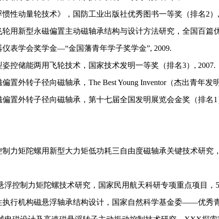
浮惯性动量轮技术》，国防工业出版社优秀图书一等奖（排名
2）
飞轮用新型永磁偏置主动磁轴承结构与设计方法研究，全国百篇
器仪表学会奖学金
—“金国藩青年学子奖学金”,
2009.
型姿控储能两用飞轮技术，国家技术发明一等奖（排名
3）
,
2007.
磁偏置外转子径向磁轴承，
The Best Young Inventor（
磁偏置外转子径向磁轴承，第十七届全国发明展览会金奖（排名
控制力矩陀螺用新型大力矩低功耗三自由度磁轴承关键技术研究
磁悬浮控制力矩
陀螺技术研究，国家民用航天科研专项重点项目，
性执行机构磁悬浮轴承结构设计，
国家自然科学基金委
——优秀