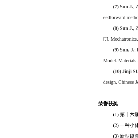
(7)
Sun J.
, 
eedforward metho
(8)
Sun J.
, 
[J]. Mechatronics
(9)
Sun, J.
;
Model. Materials 
(10)
Jinji 
design, Chinese J
荣誉获奖
(1)
第十六
(2)
一种小
(3)
新型磁