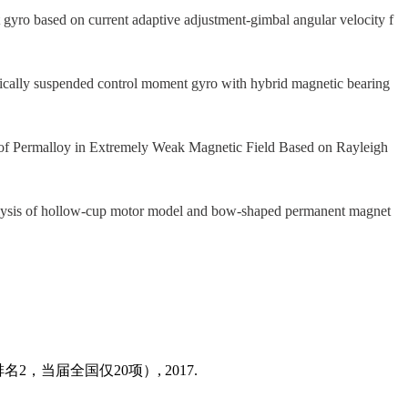
gyro based on current adaptive adjustment-gimbal angular velocity f
tically suspended control moment gyro with hybrid magnetic bearing
y of Permalloy in Extremely Weak Magnetic Field Based on Rayleigh
ysis of hollow-cup motor model and bow-shaped permanent magnet
排名
2，当届全国仅20项）
,
2017.