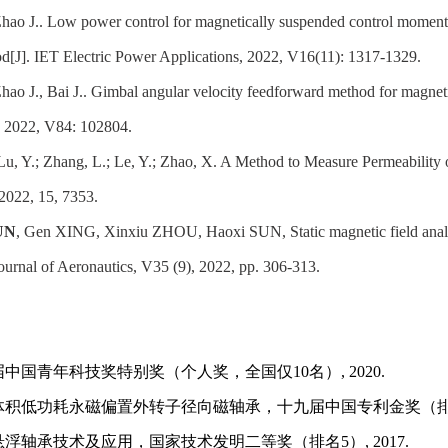
Zhao J.. Low power control for magnetically suspended control moment 
d[J]. IET Electric Power Applications, 2022, V16(11): 1317-1329.
Zhao J., Bai J.. Gimbal angular velocity feedforward method for magne
, 2022, V84: 102804.
 Lu, Y.; Zhang, L.; Le, Y.; Zhao, X. A Method to Measure Permeabilit
2022, 15, 7353.
SUN
, Gen XING, Xinxiu ZHOU, Haoxi SUN, Static magnetic field anal
ournal of Aeronautics, V35 (9), 2022, pp. 306-313.
届中国青年科技奖特别奖（个人奖，全国仅
10名）
,
2020.
体积低功耗永磁偏置外转子径向磁轴承，
十九届中国专利金奖（
悬浮轴承技术及应用，国家技术发明二等奖（排名
5）
,
2017.