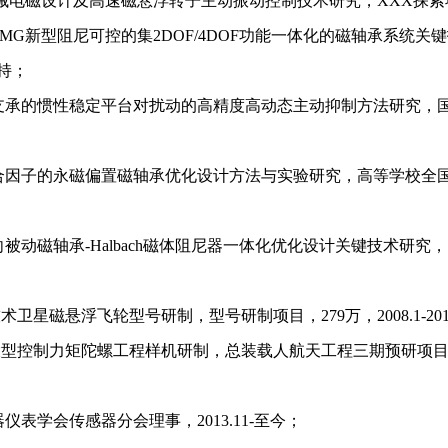
机械电磁设计及高速磁悬浮转子主动振动控制技术研究
，
XXX探
CMG新型阻尼可控的集2DOF/4DOF功能一体化的磁轴承系统
持
；
支承的惯性稳定平台对扰动的高精度高动态主动抑制方法研究
，
合因子的永磁偏置磁轴承优化设计方法与实验研究，高等学校全
向被动磁轴承
-Halbach磁体阻尼器一体化优化设计关键技术研
新技术卫星磁悬浮飞轮型号研制
，型号研制项目，
2
79
万，
2
008.1-20
大型控制力矩陀螺工程样机研制
，总装载人航天工程三期预研项
器仪表学会传感器分会理事
，
2013.11-
至今
；