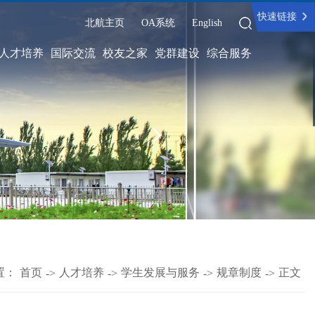
快速链接
北航主页
OA系统
English
人才培养
国际交流
校友之家
党群建设
综合服务
置：
首页
人才培养
学生发展与服务
规章制度
正文
->
->
->
->