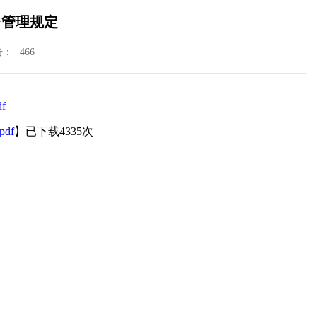
台管理规定
击：
466
f
df
】已下载
4335
次