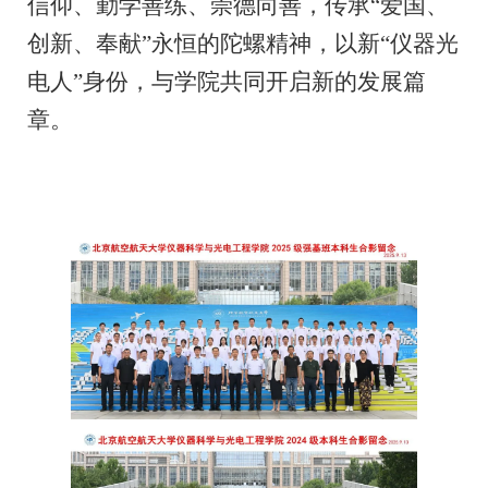
信仰、勤学善练、崇德向善
，
传承“爱国、
创新、奉献”永恒的陀螺精神
，
以新“仪器光
电人”身份
，
与学院共同开启新的发展篇
章
。