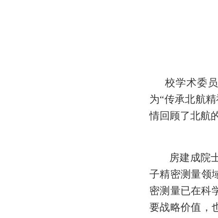
校学术委
为
“传承北航
情回顾了北航
房建成院
子
精密测量
领
密测量已在科
要战略价值，