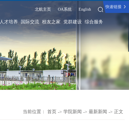
快速链接
北航主页
OA系统
English
人才培养
国际交流
校友之家
党群建设
综合服务
当前位置：
首页
学院新闻
最新新闻
正文
->
->
->