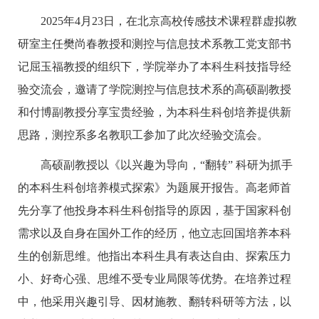
2025
年
4
月
23
日，在北京高校传感技术课程群虚拟教
研室主任樊尚春教授和测控与信息技术系教工党支部书
记屈玉福教授的组织下，学院举办了本科生科技指导经
验交流会，邀请了学院测控与信息技术系的高硕副教授
和付博副教授分享宝贵经验，为本科生科创培养提供新
思路，测控系多名教职工参加了此次经验交流会。
高硕副教授以《以兴趣为导向，
“
翻转
”
科研为抓手
的本科生科创培养模式探索》为题展开报告。高老师首
先分享了他投身本科生科创指导的原因，基于国家科创
需求以及自身在国外工作的经历，他立志回国培养本科
生的创新思维。他指出本科生具有表达自由、探索压力
小、好奇心强、思维不受专业局限等优势。在培养过程
中，他采用兴趣引导、因材施教、翻转科研等方法，以