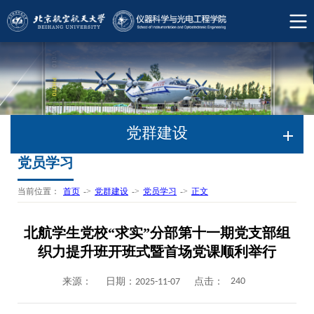
党群建设
党员学习
当前位置：
首页
->
党群建设
->
党员学习
->
正文
北航学生党校“求实”分部第十一期党支部组
织力提升班开班式暨首场党课顺利举行
240
来源：
日期：2025-11-07
点击：